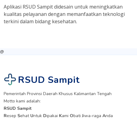
Aplikasi RSUD Sampit didesain untuk meningkatkan
kualitas pelayanan dengan memanfaatkan teknologi
terkini dalam bidang kesehatan.
@
RSUD Sampit
Pemerintah Provinsi Daerah Khusus Kalimantan Tengah
Motto kami adalah:
RSUD Sampit
R
esep
S
ehat
U
ntuk
D
ipakai
K
ami
O
bati
J
iwa-raga
A
nda